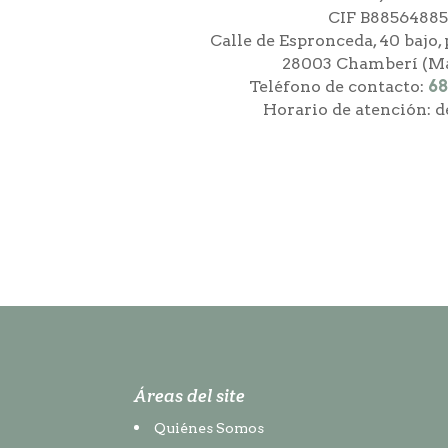
CIF B8856488
Calle de Espronceda, 40 bajo,
28003
Chamberí (
Ma
Teléfono de contacto:
68
Horario de atención: d
Áreas del site
Quiénes Somos