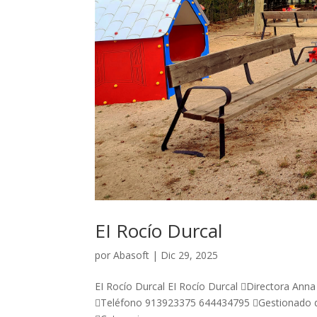
EI Rocío Durcal
por
Abasoft
|
Dic 29, 2025
EI Rocío Durcal EI Rocío Durcal Directora Anna
Teléfono 913923375 644434795 Gestionado de