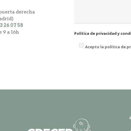
5
 puerta derecha
drid)
3 26 07 58
e 9 a 16h
Política de privacidad y cond
Acepto la política de p